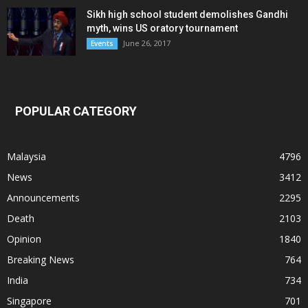
Sikh high school student demolishes Gandhi
myth, wins US oratory tournament
June 26, 2017
Events
POPULAR CATEGORY
Malaysia
4796
News
3412
Announcements
2295
Death
2103
Opinion
1840
Breaking News
764
India
734
Singapore
701