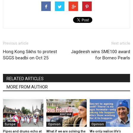
Previous article
Next article
Hong Kong Sikhs to protest
Jagdeesh wins SME100 award
SGGS beadbi on Oct 25
for Borneo Pearls
RELATED ARTICLES
MORE FROM AUTHOR
Europe
Opinion
Opinion
Pipes and drums echo at
What if we are solving the
We only realise life’s