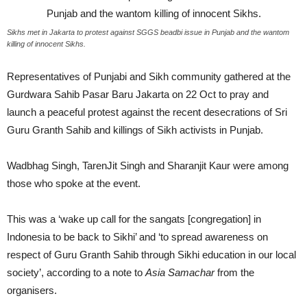
Sikhs met in Jakarta to protest against SGGS beadbi issue in Punjab and the wantom
killing of innocent Sikhs.
Representatives of Punjabi and Sikh community gathered at the
Gurdwara Sahib Pasar Baru Jakarta on 22 Oct to pray and
launch a peaceful protest against the recent desecrations of Sri
Guru Granth Sahib and killings of Sikh activists in Punjab.
Wadbhag Singh, TarenJit Singh and Sharanjit Kaur were among
those who spoke at the event.
This was a ‘wake up call for the sangats [congregation] in
Indonesia to be back to Sikhi’ and ‘to spread awareness on
respect of Guru Granth Sahib through Sikhi education in our local
society’, according to a note to
Asia Samachar
from the
organisers.