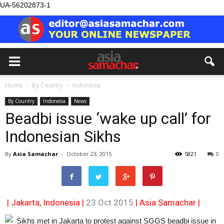
UA-56202873-1
Home
By Country
Indonesia
By Country
Indonesia
News
Beadbi issue ‘wake up call’ for
Indonesian Sikhs
By
Asia Samachar
-
October 23, 2015
5821
0
| Jakarta, Indonesia |
23 Oct 2015
|
Asia Samachar
|