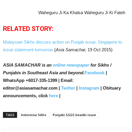
Waheguru Ji Ka Khalsa Waheguru Ji Ki Fateh
RELATED STORY:
Malaysian Sikhs discuss action on Punjab issue, Singapore to
issue statement tomorrow
(
Asia Samachar,
19 Oct 2015)
ASIA SAMACHAR is an
online newspaper
for Sikhs /
Punjabis in Southeast Asia and beyond.
Facebook
|
WhatsApp +6017-335-1399 | Email:
editor@asiasamachar.com |
Twitter
|
Instagram
| Obituary
announcements, click
here
|
TAGS
Indonesia Sikhs
Punjabi SGGS beadbi issue