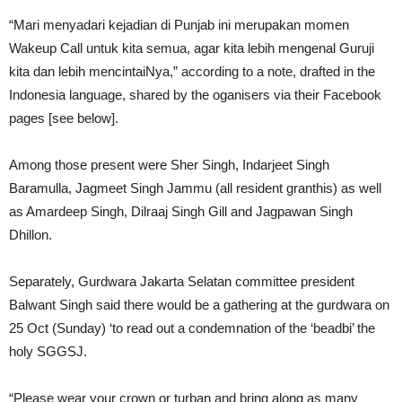
“Mari menyadari kejadian di Punjab ini merupakan momen
Wakeup Call untuk kita semua, agar kita lebih mengenal Guruji
kita dan lebih mencintaiNya,” according to a note, drafted in the
Indonesia language, shared by the oganisers via their Facebook
pages [see below].
Among those present were Sher Singh, Indarjeet Singh
Baramulla, Jagmeet Singh Jammu (all resident granthis) as well
as Amardeep Singh, Dilraaj Singh Gill and Jagpawan Singh
Dhillon.
Separately, Gurdwara Jakarta Selatan committee president
Balwant Singh said there would be a gathering at the gurdwara on
25 Oct (Sunday) ‘to read out a condemnation of the ‘beadbi’ the
holy SGGSJ.
“Please wear your crown or turban and bring along as many