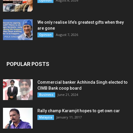
August 8, 2026
Opinion
We only realise life’s greatest gifts when they
are gone
August 7, 2026
Opinion
POPULAR POSTS
Commercial banker Achhinda Singh elected to
CIMB Bank coop board
June 21, 2024
Business
Rally champ Karamjit hopes to get own car
January 11, 2017
Malaysia